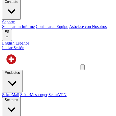
Contacto
Soporte
Solicitar un Informe
Contactar al Equipo
Asóciese con Nosotros
ES
English
Español
Iniciar Sesión
Productos
SekurMail
SekurMessenger
SekurVPN
Sectores