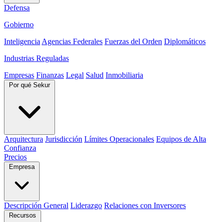
Defensa
Gobierno
Inteligencia
Agencias Federales
Fuerzas del Orden
Diplomáticos
Industrias Reguladas
Empresas
Finanzas
Legal
Salud
Inmobiliaria
Por qué Sekur
Arquitectura
Jurisdicción
Límites Operacionales
Equipos de Alta
Confianza
Precios
Empresa
Descripción General
Liderazgo
Relaciones con Inversores
Recursos