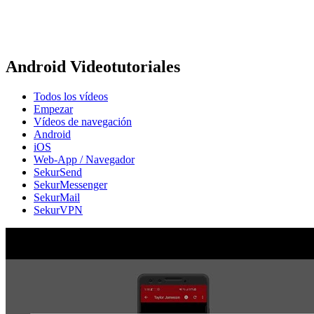
Android Videotutoriales
Todos los vídeos
Empezar
Vídeos de navegación
Android
iOS
Web-App / Navegador
SekurSend
SekurMessenger
SekurMail
SekurVPN