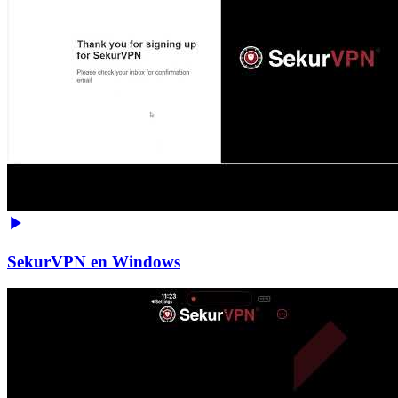
SekurVPN en Windows