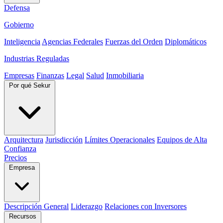
Defensa
Gobierno
Inteligencia
Agencias Federales
Fuerzas del Orden
Diplomáticos
Industrias Reguladas
Empresas
Finanzas
Legal
Salud
Inmobiliaria
Por qué Sekur
Arquitectura
Jurisdicción
Límites Operacionales
Equipos de Alta
Confianza
Precios
Empresa
Descripción General
Liderazgo
Relaciones con Inversores
Recursos