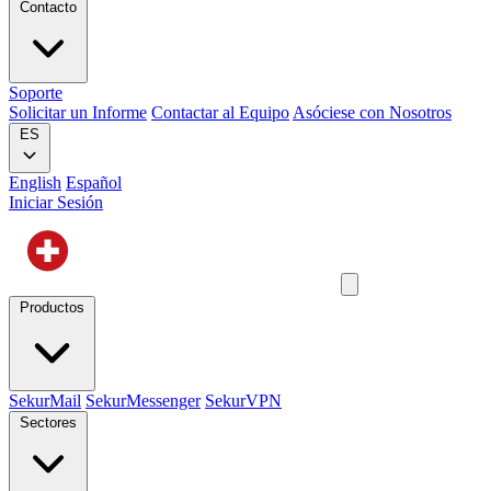
Contacto
Soporte
Solicitar un Informe
Contactar al Equipo
Asóciese con Nosotros
ES
English
Español
Iniciar Sesión
Productos
SekurMail
SekurMessenger
SekurVPN
Sectores